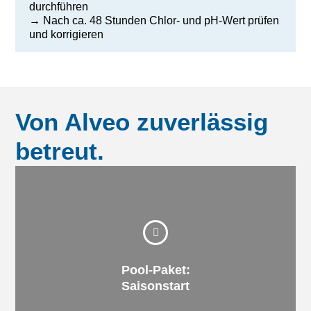
durchführen
→ Nach ca. 48 Stunden Chlor- und pH-Wert prüfen
und korrigieren
Von Alveo zuverlässig
betreut.
Pool fit für den Sommer!
Instandsetzungsarbeiten ab und macht Ihren
Pool-Paket:
Badesaison: Alveo nimmt Ihnen lästige
Gehen Sie mit einem guten Gefühl in die
Saisonstart