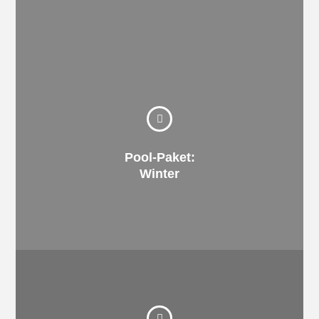
Vorkehrungen: fachgerecht und zuverlässig!
Winter sicher übersteht, treffen wir die nötigen
Pool-Paket:
Frost, Eis und Schnee, damit Ihr Pool den
Winter