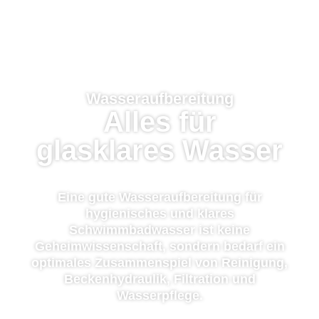
Wasseraufbereitung
Alles für
glasklares Wasser
Eine gute Wasseraufbereitung für
hygienisches und klares
Schwimmbadwasser ist keine
Geheimwissenschaft, sondern bedarf ein
optimales Zusammenspiel von Reinigung,
Beckenhydraulik, Filtration und
Wasserpflege.