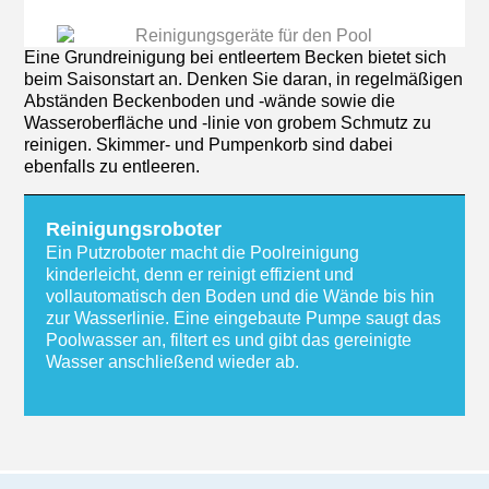
Eine Grundreinigung bei entleertem Becken bietet sich
beim Saisonstart an. Denken Sie daran, in regelmäßigen
Abständen Beckenboden und -wände sowie die
Wasseroberfläche und -linie von grobem Schmutz zu
reinigen. Skimmer- und Pumpenkorb sind dabei
ebenfalls zu entleeren.
Reinigungsroboter
Ein Putzroboter macht die Poolreinigung
kinderleicht, denn er reinigt effizient und
vollautomatisch den Boden und die Wände bis hin
zur Wasserlinie. Eine eingebaute Pumpe saugt das
Poolwasser an, filtert es und gibt das gereinigte
Wasser anschließend wieder ab.