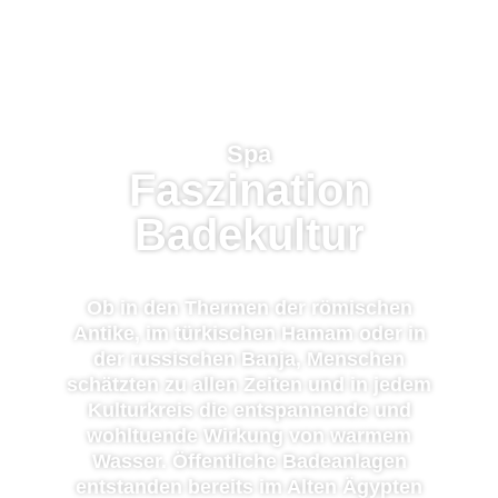
Spa
Faszination
Badekultur
Ob in den Thermen der römischen
Antike, im türkischen Hamam oder in
der russischen Banja, Menschen
schätzten zu allen Zeiten und in jedem
Kulturkreis die entspannende und
wohltuende Wirkung von warmem
Wasser. Öffentliche Badeanlagen
entstanden bereits im Alten Ägypten